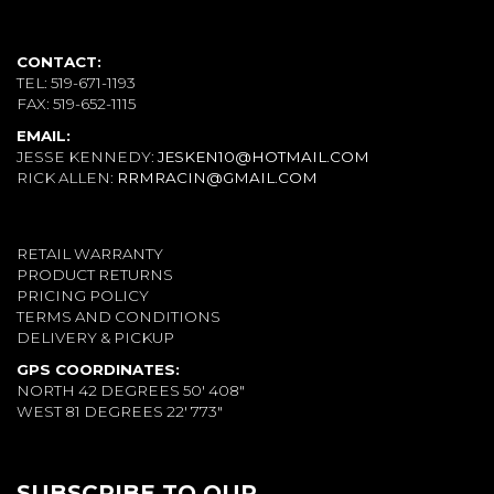
CONTACT:
TEL: 519-671-1193
FAX: 519-652-1115
EMAIL:
JESSE KENNEDY:
JESKEN10@HOTMAIL.COM
RICK ALLEN:
RRMRACIN@GMAIL.COM
RETAIL WARRANTY
PRODUCT RETURNS
PRICING POLICY
TERMS AND CONDITIONS
DELIVERY & PICKUP
GPS COORDINATES:
NORTH 42 DEGREES 50' 408"
WEST 81 DEGREES 22' 773"
SUBSCRIBE TO OUR