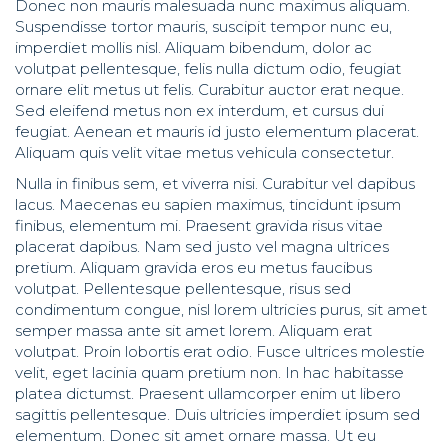
Donec non mauris malesuada nunc maximus aliquam.
Suspendisse tortor mauris, suscipit tempor nunc eu,
imperdiet mollis nisl. Aliquam bibendum, dolor ac
volutpat pellentesque, felis nulla dictum odio, feugiat
ornare elit metus ut felis. Curabitur auctor erat neque.
Sed eleifend metus non ex interdum, et cursus dui
feugiat. Aenean et mauris id justo elementum placerat.
Aliquam quis velit vitae metus vehicula consectetur.
Nulla in finibus sem, et viverra nisi. Curabitur vel dapibus
lacus. Maecenas eu sapien maximus, tincidunt ipsum
finibus, elementum mi. Praesent gravida risus vitae
placerat dapibus. Nam sed justo vel magna ultrices
pretium. Aliquam gravida eros eu metus faucibus
volutpat. Pellentesque pellentesque, risus sed
condimentum congue, nisl lorem ultricies purus, sit amet
semper massa ante sit amet lorem. Aliquam erat
volutpat. Proin lobortis erat odio. Fusce ultrices molestie
velit, eget lacinia quam pretium non. In hac habitasse
platea dictumst. Praesent ullamcorper enim ut libero
sagittis pellentesque. Duis ultricies imperdiet ipsum sed
elementum. Donec sit amet ornare massa. Ut eu