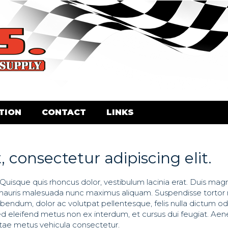
TION
CONTACT
LINKS
 consectetur adipiscing elit.
 Quisque quis rhoncus dolor, vestibulum lacinia erat. Duis ma
n mauris malesuada nunc maximus aliquam. Suspendisse tortor 
ibendum, dolor ac volutpat pellentesque, felis nulla dictum od
 Sed eleifend metus non ex interdum, et cursus dui feugiat. Ae
vitae metus vehicula consectetur.