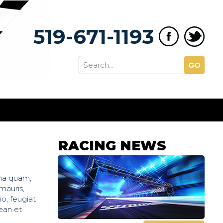
519-671-1193
GO
RACING NEWS
gna quam,
mauris,
io, feugiat
nean et