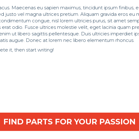
bus lacus. Maecenas eu sapien maximus, tincidunt ipsum finibus
sed justo vel magna ultrices pretium. Aliquam gravida eros eu
 condimentum congue, nisl lorem ultricies purus, sit amet se
s erat odio. Fusce ultrices molestie velit, eget lacinia quam pr
nim ut libero sagittis pellentesque. Duis ultricies imperdiet 
tis augue. Donec at lorem nec libero elementum rhoncus.
te it, then start writing!
FIND PARTS FOR YOUR PASSION