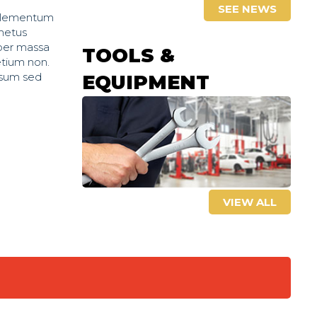
SEE NEWS
, elementum
 metus
mper massa
TOOLS &
etium non.
ipsum sed
EQUIPMENT
VIEW ALL